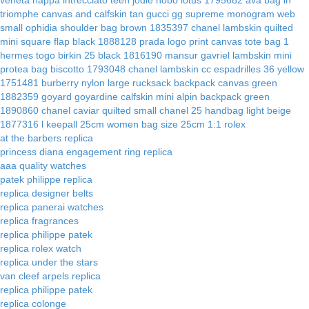
triomphe canvas and calfskin tan
gucci gg supreme monogram web
small ophidia shoulder bag brown 1835397
chanel lambskin quilted
mini square flap black 1888128
prada logo print canvas tote bag 1
hermes togo birkin 25 black 1816190
mansur gavriel lambskin mini
protea bag biscotto 1793048
chanel lambskin cc espadrilles 36 yellow
1751481
burberry nylon large rucksack backpack canvas green
1882359
goyard goyardine calfskin mini alpin backpack green
1890860
chanel caviar quilted small chanel 25 handbag light beige
1877316
l keepall 25cm women bag size 25cm
1:1 rolex
at the barbers replica
princess diana engagement ring replica
aaa quality watches
patek philippe replica
replica designer belts
replica panerai watches
replica fragrances
replica philippe patek
replica rolex watch
replica under the stars
van cleef arpels replica
replica philippe patek
replica colonge