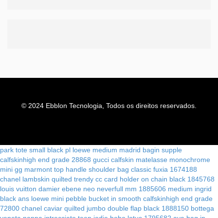
© 2024 Ebblon Tecnologia, Todos os direitos reservados.
park tote small black pl
loewe medium madrid bagin supple
calfskinhigh end grade 28868
gucci calfskin matelasse monochrome
mini gg marmont top handle shoulder bag classic fuxia 1674188
chanel lambskin quilted trendy cc card holder on chain black 1845768
louis vuitton damier ebene neo neverfull mm 1885606
medium ingrid
black ans
loewe mini pebble bucket in smooth calfskinhigh end grade
72800
chanel caviar quilted jumbo double flap black 1888150
bottega
veneta nappa intrecciato teen jodie hobo lotus 1795682
ava bag in